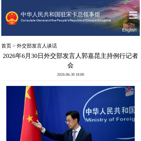
中华人民共和国驻宋卡总领事馆
Consulate-General of the People's Republic of China in Songkhla
English
首
关
领
首页
>
外交部发言人谈话
页
于
事
2026年6月30日外交部发言人郭嘉昆主持例行记者
我
服
会
们
务
2026-06-30 18:00