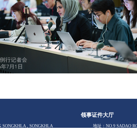
领事证件大厅
G SONGKHLA , SONGKHLA
地址：NO.9 SADAO RO
90000 ，THAILAND