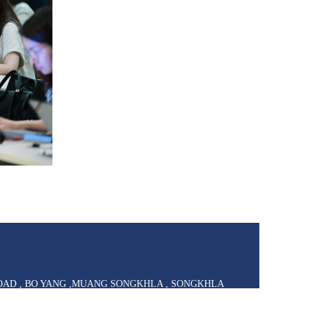
AD , BO YANG ,MUANG SONGKHLA , SONGKHLA