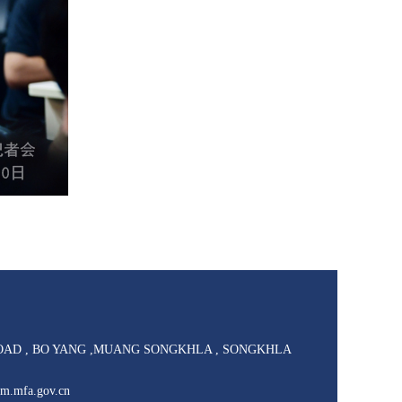
AD , BO YANG ,MUANG SONGKHLA , SONGKHLA
mfa.gov.cn