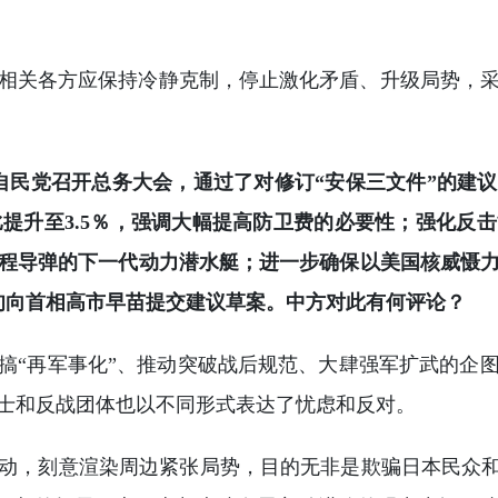
相关各方应保持冷静克制，停止激化矛盾、升级局势，
自民党召开总务大会，通过了对修订“安保三文件”的建
比提升至3.5％，强调大幅提高防卫费的必要性；强化反
程导弹的下一代动力潜水艇；进一步确保以美国核威慑
旬向首相高市早苗提交建议草案。中方对此有何评论？
搞“再军事化”、推动突破战后规范、大肆强军扩武的企
士和反战团体也以不同形式表达了忧虑和反对。
动，刻意渲染周边紧张局势，目的无非是欺骗日本民众和