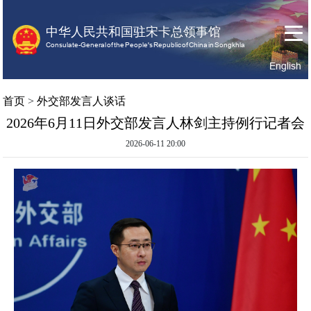
中华人民共和国驻宋卡总领事馆
Consulate-General of the People's Republic of China in Songkhla
English
首
关
领
首页
>
外交部发言人谈话
页
于
事
2026年6月11日外交部发言人林剑主持例行记者会
我
服
们
务
2026-06-11 20:00