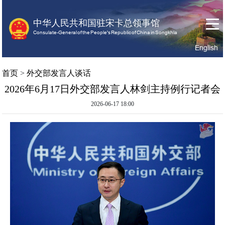
中华人民共和国驻宋卡总领事馆
Consulate-General of the People's Republic of China in Songkhla
English
首
关
领
首页
>
外交部发言人谈话
页
于
事
2026年6月17日外交部发言人林剑主持例行记者会
我
服
们
务
2026-06-17 18:00