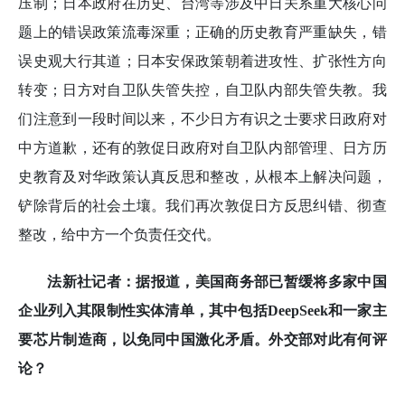
压制；日本政府在历史、台湾等涉及中日关系重大核心问
题上的错误政策流毒深重；正确的历史教育严重缺失，错
误史观大行其道；日本安保政策朝着进攻性、扩张性方向
转变；日方对自卫队失管失控，自卫队内部失管失教。我
们注意到一段时间以来，不少日方有识之士要求日政府对
中方道歉，还有的敦促日政府对自卫队内部管理、日方历
史教育及对华政策认真反思和整改，从根本上解决问题，
铲除背后的社会土壤。我们再次敦促日方反思纠错、彻查
整改，给中方一个负责任交代。
法新社记者：据报道，美国商务部已暂缓将多家中国
企业列入其限制性实体清单，其中包括DeepSeek和一家主
要芯片制造商，以免同中国激化矛盾。外交部对此有何评
论？