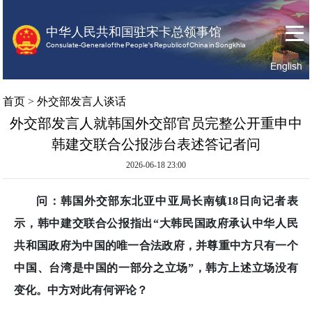
中华人民共和国驻宋卡总领事馆
Consulate-General of the People's Republic of China in Songkhla
English
首
关
领
首页
>
外交部发言人谈话
页
于
事
外交部发言人就韩国外交部官员完整公开重申中
我
服
韩建交联合公报涉台表述答记者问
们
务
2026-06-18 23:00
问：韩国外交部东北亚中亚局长南镇18日向记者表
示，韩中建交联合公报指出“大韩民国政府承认中华人民
共和国政府为中国的唯一合法政府，并尊重中方只有一个
中国、台湾是中国的一部分之立场”，韩方上述立场没有
变化。中方对此有何评论？