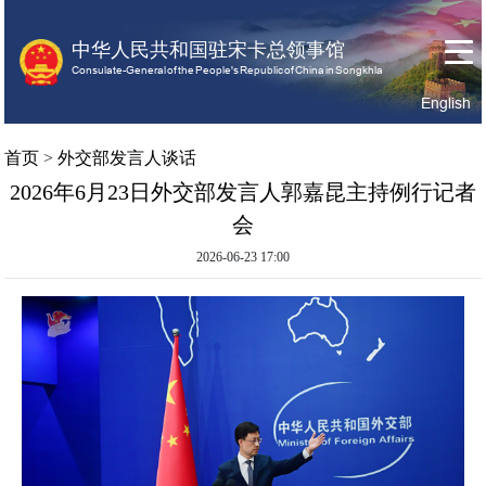
中华人民共和国驻宋卡总领事馆
Consulate-General of the People's Republic of China in Songkhla
English
首
关
领
首页
>
外交部发言人谈话
页
于
事
2026年6月23日外交部发言人郭嘉昆主持例行记者
我
服
会
们
务
2026-06-23 17:00