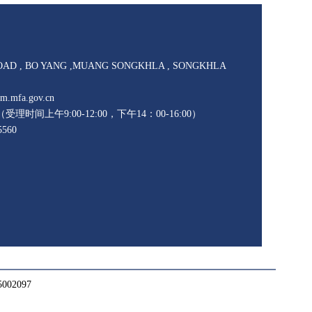
AD , BO YANG ,MUANG SONGKHLA , SONGKHLA
mfa.gov.cn
（受理时间上午9:00-12:00，下午14：00-16:00）
560
02097