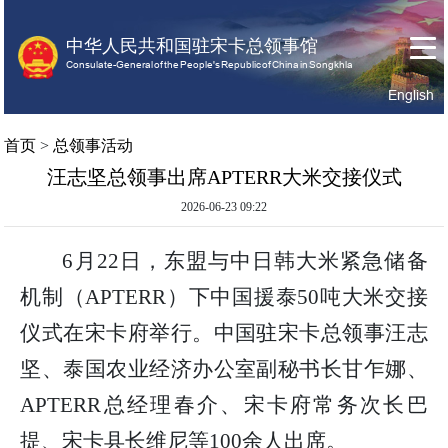
中华人民共和国驻宋卡总领事馆
Consulate-General of the People's Republic of China in Songkhla
English
首
关
领
首页
>
总领事活动
页
于
事
汪志坚总领事出席APTERR大米交接仪式
我
服
们
务
2026-06-23 09:22
6月22日，东盟与中日韩大米紧急储备
机制（APTERR）下中国援泰50吨大米交接
仪式在宋卡府举行。中国驻宋卡总领事汪志
坚、泰国农业经济办公室副秘书长甘乍娜、
APTERR总经理春介、宋卡府常务次长巴
提、宋卡县长维尼等100余人出席。