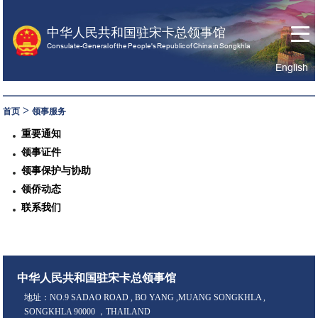
中华人民共和国驻宋卡总领事馆
Consulate-General of the People's Republic of China in Songkhla
English
首
关
领
页
于
事
>
首页
领事服务
我
服
重要通知
们
务
领事证件
领事保护与协助
领侨动态
联系我们
中华人民共和国驻宋卡总领事馆
地址：NO.9 SADAO ROAD , BO YANG ,MUANG SONGKHLA ,
SONGKHLA 90000 ，THAILAND