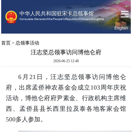
中华人民共和国驻宋卡总领事馆
Consulate-General of the People's Republic of China in Songkhla
English
首
关
领
首页
>
总领事活动
页
于
事
汪志坚总领事访问博他仑府
我
服
们
务
2026-06-25 12:48
6月21日，汪志坚总领事访问博他仑
府，出席孟侨神农基金会成立103周年庆祝
活动，博他仑府府尹素金、行政机构主席维
西、孟侨县县长西里拉及泰各地客家会馆
500多人参加。