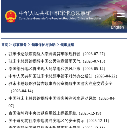
中华人民共和国驻宋卡总领事馆
Consulate-General of the People's Republic of China in Songkhla
English
首
关
领
页
于
事
>
>
>
首页
领事服务
领事保护与协助
领事提醒
我
服
驻宋卡总领馆提醒入泰跨境货车依规行驶（2026-07-27）
们
务
驻宋卡总领馆提醒中国公民注意暴雨天气（2026-07-15）
泰国部分地区将出现大到暴雨和强风巨浪（2026-05-14）
中华人民共和国驻宋卡总领事馆不对外办公通知（2026-04-22）
驻宋卡总领馆驻普吉领事办公室提醒中国游客注意交通安全
（2026-04-14）
中国驻宋卡总领馆提醒中国游客关注涉水运动风险（2026-04-
07）
泰国洛坤府中央监狱启用线上探视系统（2025-12-19）
关于避免前往泰柬边境冲突地区的安全提示（2025-12-11）